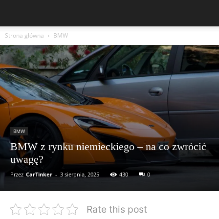
Strona główna
BMW
BMW
BMW z rynku niemieckiego – na co zwrócić
uwagę?
Przez
CarTinker
-
3 sierpnia, 2025
430
0
Rate this post