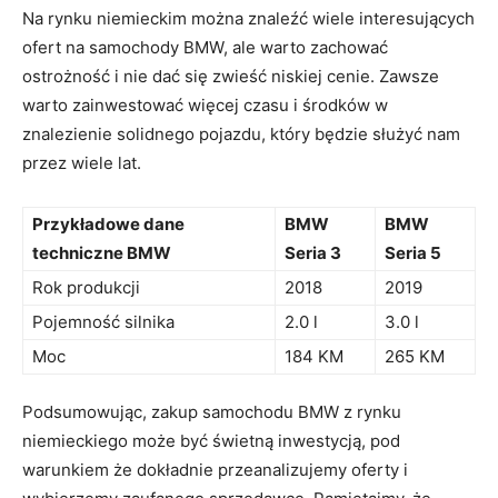
Na rynku niemieckim można znaleźć​ wiele interesujących
ofert na samochody⁢ BMW, ale warto zachować
‌ostrożność ⁢i nie dać się zwieść niskiej cenie. Zawsze
warto zainwestować więcej czasu i środków w
znalezienie solidnego pojazdu, który będzie służyć nam
przez wiele⁣ lat.
Przykładowe dane
BMW
BMW
techniczne BMW
Seria 3
⁣Seria 5
Rok produkcji
2018
2019
Pojemność silnika
2.0 l
3.0 l
Moc
184 KM
265 KM
Podsumowując, zakup samochodu ​BMW z rynku
niemieckiego może być​ świetną inwestycją, pod
warunkiem że dokładnie przeanalizujemy⁤ oferty⁢ i