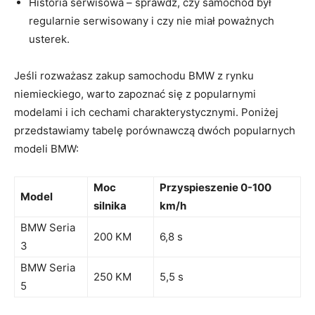
Historia serwisowa – ‌sprawdź, czy samochód był
regularnie serwisowany i czy nie miał ‌poważnych
‍usterek.
Jeśli rozważasz zakup samochodu BMW z ​rynku
niemieckiego, warto zapoznać ​się z popularnymi
modelami i ich cechami ‍charakterystycznymi. ‍Poniżej
przedstawiamy tabelę porównawczą dwóch​ popularnych
modeli BMW:
Moc
Przyspieszenie 0-100
Model
silnika
km/h
BMW Seria
200 KM
6,8 ‌s
3
BMW Seria
250 KM
5,5 s
5