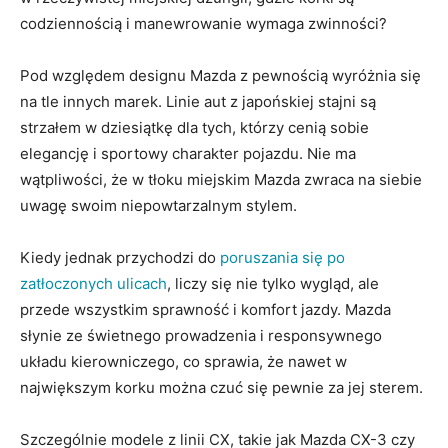
codziennością i manewrowanie ⁣wymaga zwinności?
Pod względem designu Mazda z‍ pewnością‍ wyróżnia się
‍na ‌tle innych marek. Linie⁤ aut⁤ z japońskiej stajni są
strzałem w ‍dziesiątkę dla tych, którzy ​cenią sobie
elegancję i ‌sportowy charakter ​pojazdu. Nie ma
wątpliwości, ⁤że ‍w tłoku miejskim Mazda zwraca na siebie
uwagę swoim niepowtarzalnym ‍stylem.
Kiedy jednak ​przychodzi do ​
poruszania się‍ po
zatłoczonych ulicach
, liczy się nie tylko wygląd, ‍ale
⁤przede ⁣wszystkim sprawność i komfort ‌jazdy. Mazda
słynie⁢ ze świetnego prowadzenia i responsywnego
układu‌ kierowniczego,⁤ co sprawia, że nawet w
największym⁢ korku można ⁢czuć ​się pewnie‌ za ⁢jej ‌sterem.
Szczególnie modele⁣ z linii CX, takie jak ‌Mazda‌ CX-3 czy​