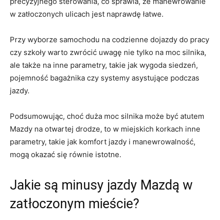
precyzyjnego sterowania, co sprawia, ​że manewrowanie
w zatłoczonych ulicach⁣ jest naprawdę łatwe.
Przy wyborze samochodu‍ na codzienne dojazdy do pracy⁣
czy szkoły warto zwrócić uwagę nie ⁣tylko na moc ⁣silnika,
ale także na ⁣inne ⁣parametry, takie ⁣jak wygoda ⁢siedzeń,
pojemność bagażnika ‌czy⁣ systemy asystujące podczas‍
jazdy.
Podsumowując, choć ⁢duża ⁤moc silnika może ⁢być ⁣atutem⁣
Mazdy na otwartej drodze, to‍ w‌ miejskich ⁤korkach⁤ inne
parametry, takie jak komfort jazdy ‍i manewrowalność,
mogą ‍okazać ‍się równie istotne.
Jakie są minusy jazdy​ Mazdą ​w
zatłoczonym mieście?