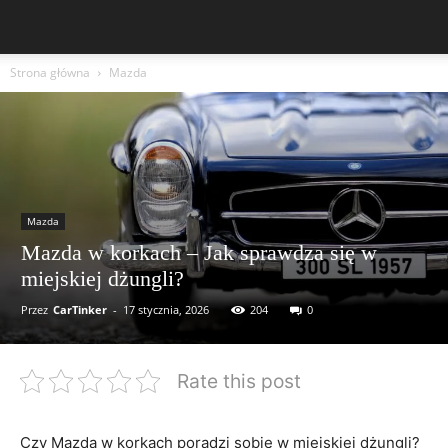
Strona główna
Mazda
Mazda
Mazda w korkach – Jak sprawdza się w
miejskiej dżungli?
Przez
CarTinker
-
17 stycznia, 2026
204
0
Rate this post
Czy Mazda w korkach⁤ poradzi sobie⁢ w miejskiej dżungli?