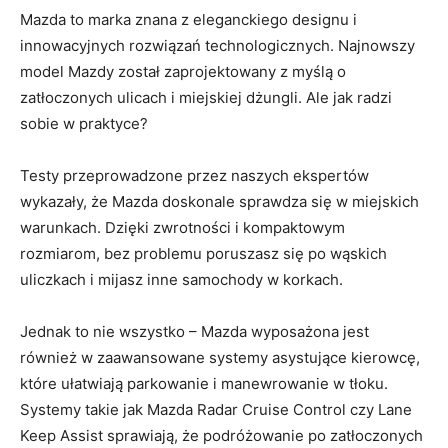
Mazda to marka znana z eleganckiego‍ designu ​i
⁢innowacyjnych ‌rozwiązań ​technologicznych. Najnowszy‌
model Mazdy ⁣został zaprojektowany z ⁣myślą‌ o
⁤zatłoczonych​ ulicach i miejskiej dżungli.⁤ Ale ‌jak‍ radzi ​
sobie w praktyce?
Testy przeprowadzone przez‍ naszych ekspertów
wykazały, że Mazda doskonale⁣ sprawdza ⁤się w ‍miejskich
warunkach. Dzięki zwrotności i kompaktowym
rozmiarom,⁤ bez problemu poruszasz się ⁢po ‍wąskich
uliczkach i ⁣mijasz inne samochody w ​korkach.
Jednak​ to ‌nie ‍wszystko – ‌Mazda ⁤wyposażona jest
również ⁢w zaawansowane systemy asystujące kierowcę,
które ułatwiają parkowanie i manewrowanie​ w tłoku. ​
Systemy takie jak Mazda Radar Cruise Control czy ​Lane
⁣Keep Assist sprawiają,⁣ że‌ podróżowanie po zatłoczonych