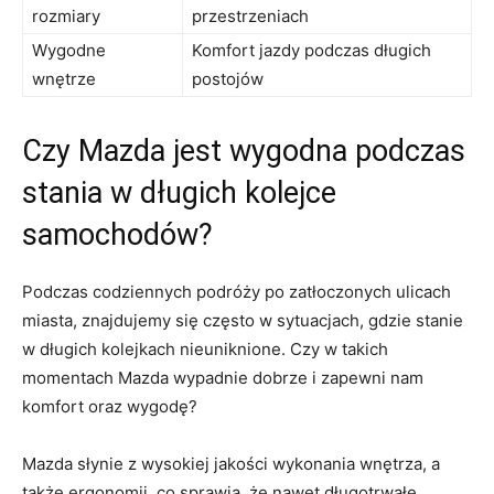
rozmiary
przestrzeniach
Wygodne
Komfort jazdy podczas długich ​
wnętrze
postojów
Czy Mazda jest wygodna podczas
stania w‌ długich kolejce
samochodów?
Podczas codziennych ⁢podróży po ​zatłoczonych ulicach ​
miasta, znajdujemy się‌ często w sytuacjach,⁢ gdzie stanie
w⁢ długich kolejkach nieuniknione.⁤ Czy w‍ takich
momentach Mazda wypadnie ⁢dobrze ‍i ⁤zapewni⁣ nam
komfort⁤ oraz wygodę?
Mazda słynie z wysokiej ‌jakości⁤ wykonania wnętrza, a
także ergonomii,⁢ co sprawia, że⁢ nawet ‌długotrwałe