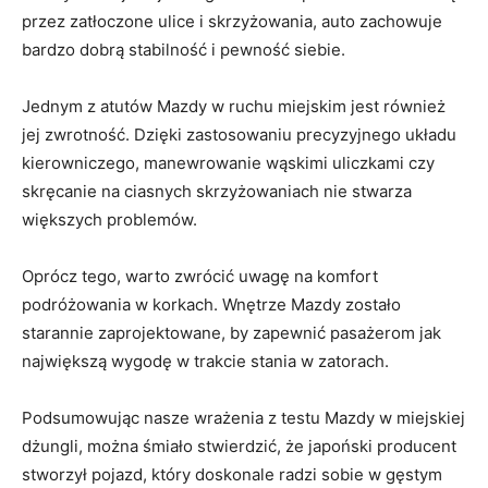
⁢przez ⁤zatłoczone ulice i skrzyżowania, ⁤auto zachowuje
bardzo dobrą stabilność i pewność siebie.
Jednym z atutów​ Mazdy ⁢w ⁣ruchu miejskim jest⁢ również
jej‍ zwrotność. Dzięki zastosowaniu precyzyjnego układu
kierowniczego, manewrowanie wąskimi uliczkami czy
skręcanie na⁤ ciasnych skrzyżowaniach ⁢nie stwarza
⁤większych problemów.
Oprócz tego, warto ‍zwrócić uwagę na ​komfort⁣
podróżowania w ‍korkach. Wnętrze​ Mazdy zostało
starannie zaprojektowane, by zapewnić ⁢pasażerom jak
⁢największą ‌wygodę w trakcie stania w zatorach.
Podsumowując​ nasze wrażenia z testu Mazdy w miejskiej
dżungli, można śmiało‌ stwierdzić, że​ japoński producent
stworzył pojazd,‍ który doskonale radzi sobie w gęstym