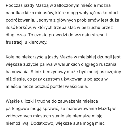
Podczas⁢ jazdy Mazdą w zatłoczonym mieście⁣ można
napotkać ⁢kilka ⁣minusów, które mogą wpłynąć ‍na​ komfort
podróżowania. Jednym z głównych ⁤problemów⁤ jest duża⁤
ilość korków, ‍w ‌których⁤ trzeba stać w bezruchu​ przez⁣
długi czas. To⁢ często ⁣prowadzi do ⁣wzrostu stresu i
frustracji ​u‍ kierowcy.
Kolejną⁣ niekorzyścią jazdy Mazdą w⁣ miejskiej dżungli jest
większe zużycie paliwa ⁤w⁣ warunkach ciągłego ⁤ruszania i
hamowania. Silnik ‌benzynowy może być mniej oszczędny
niż diesle, co przy⁣ częstym​ użytkowaniu pojazdu ‌w
mieście może odczuć portfel ⁣właściciela.
Wąskie uliczki⁢ i trudne do zauważenia miejsca
parkingowe mogą sprawić,⁢ że manewrowanie Mazdą w
‍zatłoczonych⁣ miastach ​stanie się niemalże ⁣misją
niemożliwą. ​Dodatkowo, większe auta mogą mieć