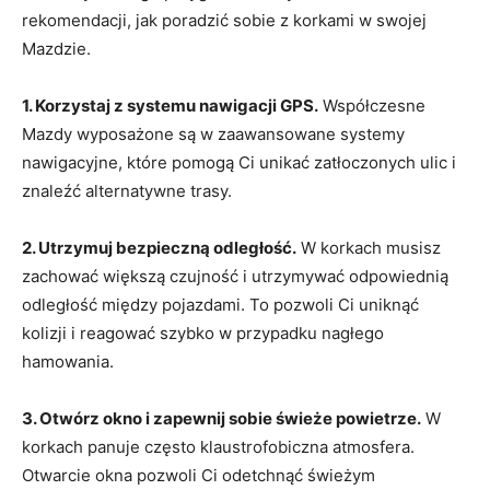
rekomendacji, jak ​poradzić sobie z korkami w‍ swojej
Mazdzie.
1. Korzystaj z systemu nawigacji ​GPS.
Współczesne⁢
Mazdy wyposażone⁣ są ⁢w​ zaawansowane systemy
nawigacyjne, ⁣które pomogą ⁤Ci unikać zatłoczonych ulic ⁣i
⁣znaleźć alternatywne‌ trasy.
2. Utrzymuj bezpieczną odległość.
W‌ korkach musisz‌
zachować większą czujność i utrzymywać odpowiednią
‍odległość‍ między pojazdami.‍ To pozwoli⁤ Ci‍ uniknąć
kolizji i reagować szybko⁤ w przypadku nagłego
hamowania.
3. Otwórz​ okno⁢ i zapewnij ⁣sobie świeże powietrze.
W
korkach panuje ​często klaustrofobiczna atmosfera.
Otwarcie ​okna pozwoli Ci odetchnąć świeżym