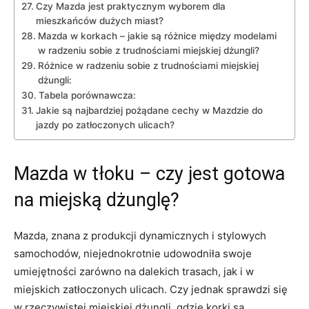
Czy⁢ Mazda jest praktycznym wyborem dla
mieszkańców dużych miast?
Mazda w korkach – jakie‍ są różnice między ​modelami
w radzeniu sobie‌ z trudnościami miejskiej dżungli?
Różnice w radzeniu⁣ sobie z ⁢trudnościami miejskiej
dżungli:
Tabela porównawcza:
Jakie są ⁤najbardziej pożądane ‌cechy w ⁤Mazdzie do
jazdy ​po​ zatłoczonych ulicach?
Mazda w‍ tłoku –⁤ czy jest gotowa
na miejską dżunglę?
Mazda, znana⁣ z produkcji dynamicznych i stylowych
⁤samochodów, ⁤niejednokrotnie udowodniła swoje
umiejętności zarówno na dalekich ⁢trasach, jak i w
miejskich zatłoczonych ulicach. ‌Czy ‌jednak sprawdzi się
⁣w​ rzeczywistej ⁤miejskiej dżungli, gdzie korki są⁣