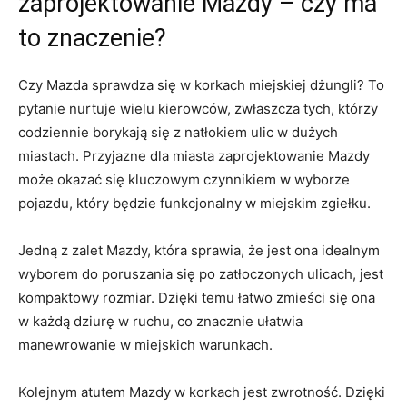
zaprojektowanie ⁣Mazdy – czy ma
to ⁢znaczenie?
Czy Mazda sprawdza‍ się⁤ w korkach miejskiej dżungli? To
⁤pytanie nurtuje ⁣wielu kierowców, zwłaszcza tych, którzy
codziennie borykają się z natłokiem ulic w⁢ dużych⁣
miastach. ‍Przyjazne dla miasta zaprojektowanie​ Mazdy
może ⁢okazać się kluczowym czynnikiem w⁣ wyborze
pojazdu,⁣ który będzie funkcjonalny⁢ w miejskim zgiełku.
Jedną z‍ zalet‌ Mazdy,⁤ która ‌sprawia, że jest ona idealnym
wyborem ‍do poruszania się ⁢po⁣ zatłoczonych ulicach, jest
kompaktowy rozmiar. Dzięki temu ‍łatwo zmieści się ‍ona
w każdą ‍dziurę ‍w ruchu, co znacznie⁣ ułatwia
manewrowanie w⁣ miejskich warunkach.
Kolejnym ‍atutem Mazdy w‍ korkach jest zwrotność. Dzięki