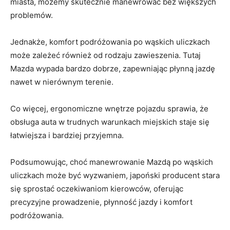
miasta, możemy ‍skutecznie‌ manewrować bez‌ większych
problemów.
Jednakże, komfort podróżowania po wąskich uliczkach
może ⁣zależeć również ⁢od rodzaju zawieszenia. Tutaj
⁣Mazda wypada bardzo dobrze, zapewniając‍ płynną jazdę
nawet w nierównym⁣ terenie.
Co ​więcej,⁣ ergonomiczne​ wnętrze‍ pojazdu sprawia, ⁤że
obsługa auta w ⁣trudnych warunkach miejskich staje się
⁤łatwiejsza i bardziej ⁤przyjemna.
Podsumowując, choć⁢ manewrowanie Mazdą po wąskich
uliczkach może być wyzwaniem, japoński ‌producent stara
‌się⁣ sprostać oczekiwaniom kierowców,​ oferując
precyzyjne prowadzenie, płynność‌ jazdy⁢ i komfort
podróżowania.