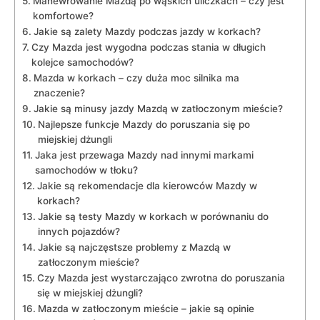
Manewrowanie Mazdą po wąskich uliczkach – czy jest
komfortowe?
Jakie‌ są zalety Mazdy podczas ⁤jazdy w korkach?
Czy Mazda jest wygodna podczas stania w‌ długich
kolejce samochodów?
Mazda w korkach – ‌czy⁤ duża moc ⁣silnika ma
znaczenie?
Jakie są minusy jazdy​ Mazdą ​w zatłoczonym mieście?
Najlepsze ⁣funkcje ⁣Mazdy ⁢do poruszania⁢ się ‌po
⁢miejskiej dżungli
Jaka jest przewaga ‌Mazdy nad⁣ innymi markami
‍samochodów w tłoku?
Jakie są rekomendacje dla kierowców Mazdy w
korkach?
Jakie są testy Mazdy w ⁢korkach w porównaniu do
innych‌ pojazdów?
Jakie są najczęstsze problemy z Mazdą ⁣w⁣
zatłoczonym mieście?
Czy Mazda jest wystarczająco zwrotna​ do ⁢poruszania
się w miejskiej dżungli?
Mazda w zatłoczonym mieście⁤ – ‍jakie są opinie