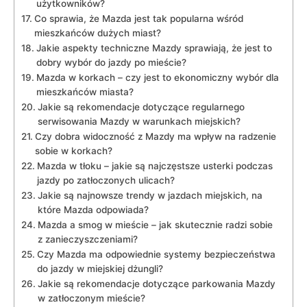
użytkowników?
Co sprawia, ‍że​ Mazda jest ⁣tak​ popularna wśród
mieszkańców dużych miast?
Jakie aspekty techniczne Mazdy sprawiają, że jest to
dobry wybór do jazdy po mieście?
Mazda‌ w ​korkach ⁣–⁤ czy jest ‌to ekonomiczny⁤ wybór⁢ dla⁢
mieszkańców ⁤miasta?
Jakie⁢ są rekomendacje dotyczące regularnego
serwisowania Mazdy w warunkach miejskich?
Czy dobra ⁢widoczność z ⁣Mazdy ma wpływ na radzenie
⁢sobie w korkach?
Mazda w tłoku – jakie są ‍najczęstsze‍ usterki podczas
jazdy po‌ zatłoczonych ulicach?
Jakie są najnowsze​ trendy w jazdach miejskich, na
które Mazda odpowiada?
Mazda a smog w mieście – jak‌ skutecznie radzi sobie
z​ zanieczyszczeniami?
Czy Mazda ma odpowiednie systemy ‌bezpieczeństwa
do jazdy w miejskiej‍ dżungli?
Jakie są rekomendacje dotyczące parkowania​ Mazdy
w zatłoczonym mieście?