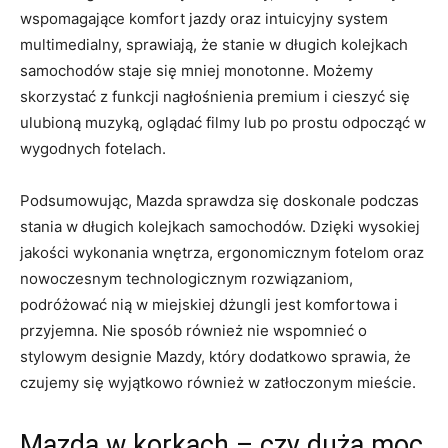
wspomagające ​komfort jazdy oraz intuicyjny ⁤system‍
multimedialny, sprawiają, że stanie ‍w ⁤długich kolejkach​
samochodów​ staje się mniej monotonne. Możemy⁣
skorzystać z ‌funkcji nagłośnienia​ premium i cieszyć się
ulubioną‌ muzyką, oglądać filmy‌ lub po ​prostu odpocząć ⁢w
wygodnych fotelach.
Podsumowując, ‍Mazda sprawdza się doskonale podczas
stania w długich kolejkach ⁣samochodów. Dzięki‍ wysokiej
jakości wykonania wnętrza, ergonomicznym⁣ fotelom ‍oraz
nowoczesnym technologicznym rozwiązaniom,
podróżować nią⁣ w miejskiej ⁤dżungli jest komfortowa i
przyjemna. Nie​ sposób ​również⁣ nie wspomnieć o
stylowym​ designie Mazdy,⁢ który dodatkowo sprawia, ⁣że
czujemy się ⁢wyjątkowo również ⁣w‍ zatłoczonym ​mieście.
Mazda w korkach – ‌czy⁤ duża moc