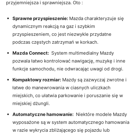
przyjemniejsza i ‌sprawniejsza. Oto ‍:
Sprawne‌ przyspieszenie:
⁢Mazda⁢ charakteryzuje⁢ się
dynamicznym​ reakcją ​na ⁢gaz i szybkim
przyspieszeniem, co jest⁤ niezwykle przydatne
podczas częstych zatrzymań w ⁢korkach.
Mazda Connect:
‌ System‍ multimedialny Mazdy⁢
pozwala⁣ łatwo ⁤kontrolować nawigację, muzykę i inne
funkcje samochodu, nie ​odwracając ⁢uwagi od drogi.
Kompaktowy ⁢rozmiar:
Mazdy‌ są zazwyczaj ⁣zwrotne i
łatwe ⁣do⁢ manewrowania ‍w ⁣ciasnych uliczkach
miejskich, co ułatwia parkowanie i poruszanie się w
miejskiej ⁣dżungli.
Automatyczne hamowanie:
‍ Niektóre modele Mazdy​
wyposażone są w system automatycznego⁤ hamowania⁤
w razie wykrycia zbliżającego się pojazdu ⁣lub