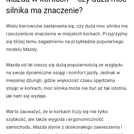
⁣silnika ma znaczenie?
Wielu kierowców zastanawia ‌się, czy⁤ duża moc silnika ma
rzeczywiście znaczenie ⁣w miejskich korkach.‍ Przyjrzyjmy​
się bliżej ‍temu zagadnieniu na przykładzie popularnego
modelu ​Mazdy.
Mazda od lat cieszy się dużą popularnością ⁢ze względu⁤
na swoje⁣ dynamiczne osiągi i ⁣komfort jazdy. Jednak w
⁣miejskiej ⁣dżungli, gdzie⁣ większość czasu ​spędzamy
stojąc w korkach,‍ moc silnika może nie ⁢być aż tak istotna,
jak nam się ⁣wydaje.
Warto zauważyć,​ że w korkach​ liczy ​się nie ⁤tylko
szybkość, ale także⁤ wygoda⁢ i ergonomiczność
samochodu. Mazda słynie z doskonałego zawieszenia⁤ i⁢