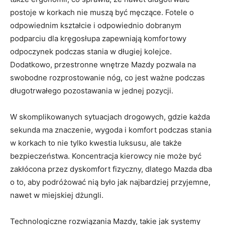
postoje w korkach nie muszą ​być ⁣męczące.‌ Fotele ‌o
⁣odpowiednim kształcie i odpowiednio dobranym
podparciu‍ dla⁣ kręgosłupa zapewniają komfortowy
odpoczynek podczas stania ​w ‌długiej kolejce.
Dodatkowo, przestronne wnętrze Mazdy‍ pozwala na
swobodne rozprostowanie nóg, ‍co jest ważne podczas
‌długotrwałego pozostawania w jednej pozycji.
W ⁢skomplikowanych sytuacjach drogowych, gdzie‌ każda
sekunda ma znaczenie, wygoda i komfort ⁤podczas stania
w ⁤korkach ⁣to nie tylko kwestia luksusu,​ ale⁤ także
bezpieczeństwa. ⁢Koncentracja kierowcy nie ‌może⁢ być
‍zakłócona przez ⁤dyskomfort fizyczny, ‍dlatego Mazda⁣ dba
o⁤ to,‌ aby ⁣podróżować nią było jak najbardziej przyjemne,
nawet w miejskiej dżungli.
Technologiczne⁢ rozwiązania Mazdy, takie jak systemy