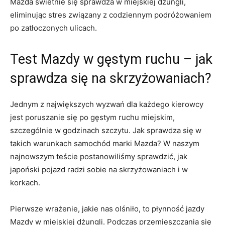
Mazda świetnie się sprawdza w miejskiej dżungli,
eliminując​ stres związany z ⁢codziennym podróżowaniem ​
po⁤ zatłoczonych ‍ulicach.
Test Mazdy w gęstym ruchu –⁤ jak‍
sprawdza⁢ się na skrzyżowaniach?
Jednym‌ z największych⁢ wyzwań dla każdego kierowcy
jest ‍poruszanie⁣ się po‍ gęstym ruchu miejskim,
szczególnie w godzinach szczytu. Jak sprawdza się w⁣
takich ‍warunkach⁣ samochód ​marki Mazda? W naszym
najnowszym teście postanowiliśmy sprawdzić, jak
japoński pojazd radzi⁤ sobie ⁢na⁣ skrzyżowaniach i w
korkach.
Pierwsze⁤ wrażenie, jakie⁤ nas olśniło, ⁣to​ płynność jazdy
Mazdy ​w miejskiej⁢ dżungli. Podczas przemieszczania się