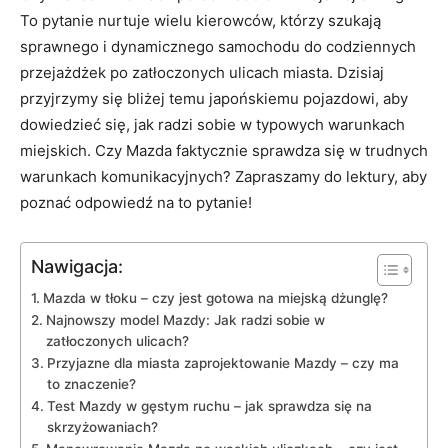
To pytanie⁢ nurtuje wielu kierowców, którzy⁣ szukają⁢
sprawnego i ‍dynamicznego samochodu do codziennych​
przejażdżek po zatłoczonych ​ulicach miasta. Dzisiaj‍
przyjrzymy się bliżej temu japońskiemu pojazdowi, aby
dowiedzieć się, jak radzi sobie ⁢w typowych ‌warunkach‍
miejskich. Czy Mazda⁣ faktycznie​ sprawdza się w trudnych
warunkach komunikacyjnych? ⁣Zapraszamy ⁤do lektury, aby
poznać odpowiedź na to ‍pytanie!
Nawigacja:
Mazda w‍ tłoku –⁤ czy jest gotowa na miejską dżunglę?
Najnowszy⁤ model Mazdy: Jak radzi sobie w
‌zatłoczonych ulicach?
Przyjazne dla miasta zaprojektowanie ⁣Mazdy – czy ma
to ⁢znaczenie?
Test Mazdy w gęstym ruchu –⁤ jak‍ sprawdza⁢ się na
skrzyżowaniach?