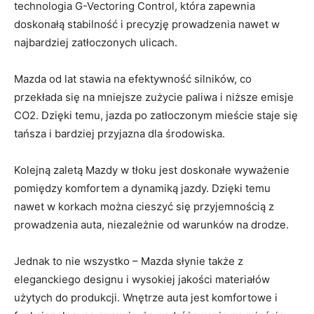
⁢technologia‍ G-Vectoring Control, która zapewnia
doskonałą ​stabilność i precyzję prowadzenia‌ nawet w
najbardziej zatłoczonych ulicach.
Mazda ⁢od lat stawia ‍na efektywność silników, co
przekłada‌ się na ⁢mniejsze ⁤zużycie paliwa i niższe emisje
⁢CO2. Dzięki⁣ temu,‌ jazda po zatłoczonym mieście staje się
tańsza i‍ bardziej​ przyjazna dla środowiska.
Kolejną zaletą Mazdy w​ tłoku jest doskonałe ⁤wyważenie
pomiędzy komfortem‌ a‍ dynamiką jazdy. ⁤Dzięki ​temu
nawet w korkach⁣ można‌ cieszyć się⁢ przyjemnością z
prowadzenia auta, niezależnie od warunków na drodze.
Jednak to nie ⁤wszystko – Mazda słynie także z
eleganckiego designu i wysokiej⁤ jakości materiałów
⁣użytych⁣ do ⁢produkcji.‌ Wnętrze auta ‌jest komfortowe i