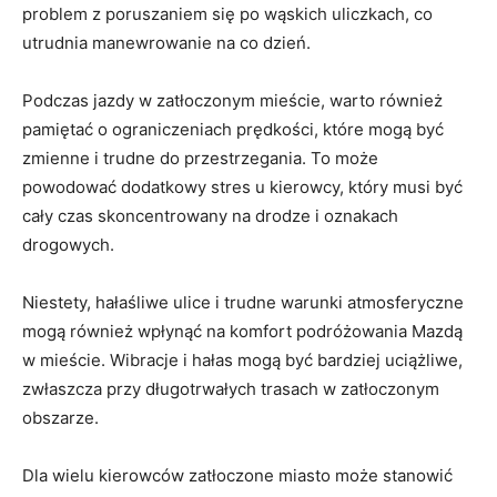
problem ‌z poruszaniem się po wąskich ​uliczkach, co
utrudnia manewrowanie na co dzień.
Podczas​ jazdy‍ w zatłoczonym‌ mieście,⁣ warto również
pamiętać ⁣o ograniczeniach prędkości, które mogą być
zmienne i trudne do przestrzegania. To może‍
powodować​ dodatkowy ‍stres u kierowcy, który musi​ być
cały czas skoncentrowany na drodze ‌i ⁤oznakach
drogowych.
Niestety,‍ hałaśliwe ulice i trudne warunki⁣ atmosferyczne
⁣mogą⁣ również ⁢wpłynąć⁣ na komfort podróżowania Mazdą‌
w⁢ mieście. ⁤Wibracje i hałas mogą być bardziej uciążliwe,⁣
zwłaszcza ‍przy⁣ długotrwałych ⁢trasach ⁣w zatłoczonym
⁢obszarze.
Dla wielu⁣ kierowców zatłoczone miasto ​może stanowić